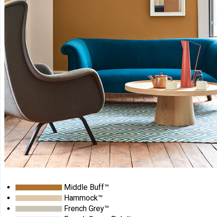
Middle Buff™
Hammock™
French Grey™