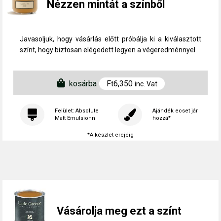
Nézzen mintát a színből
Javasoljuk, hogy vásárlás előtt próbálja ki a kiválasztott
színt, hogy biztosan elégedett legyen a végeredménnyel.
kosárba
Ft
6,350
inc. Vat
Felület: Absolute
Ajándék ecset jár
Matt Emulsionn
hozzá*
*A készlet erejéig
Vásárolja meg ezt a színt