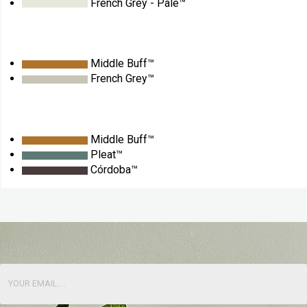
French Grey - Pale™
Middle Buff™
French Grey™
Middle Buff™
Pleat™
Córdoba™