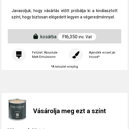
Javasoljuk, hogy vásárlás előtt próbálja ki a kiválasztott
színt, hogy biztosan elégedett legyen a végeredménnyel.
kosárba
Ft
6,350
inc. Vat
Felület: Absolute
Ajándék ecset jár
Matt Emulsionn
hozzá*
*A készlet erejéig
Vásárolja meg ezt a színt