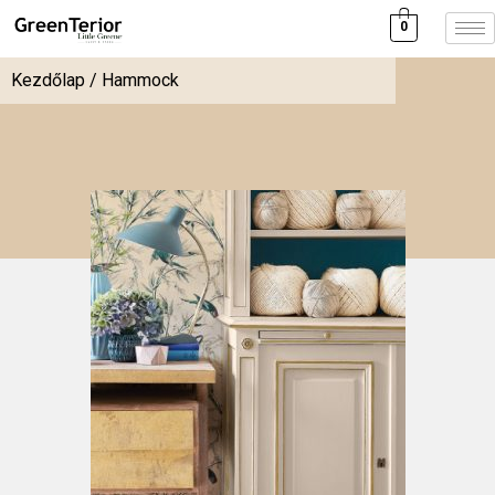
0
Kezdőlap
/ Hammock