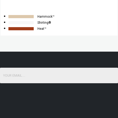
Hammock™
Shirting®
Heat™