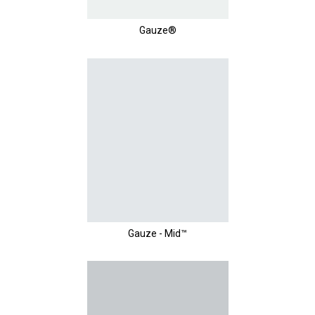
Gauze®
Gauze - Mid™