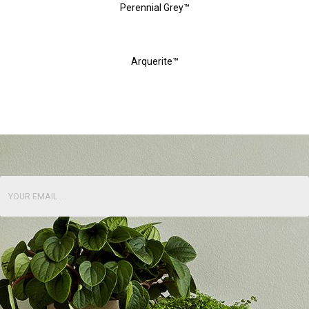
Perennial Grey™
Arquerite™