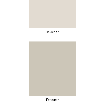
Ceviche™
Fescue™