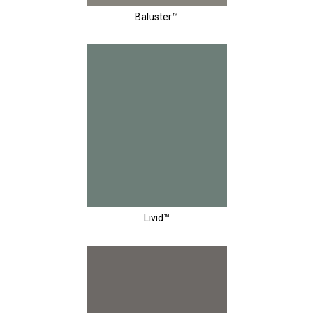
Baluster™
Livid™