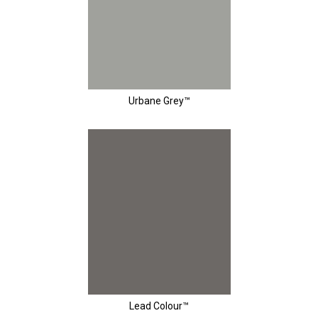
Urbane Grey™
Lead Colour™