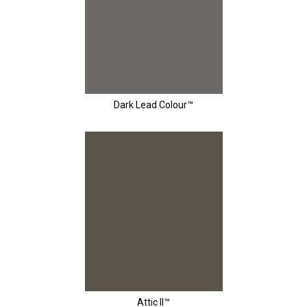
Dark Lead Colour™
Attic II™