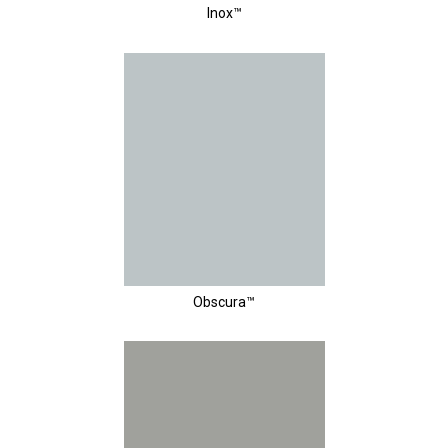
Inox™
Obscura™