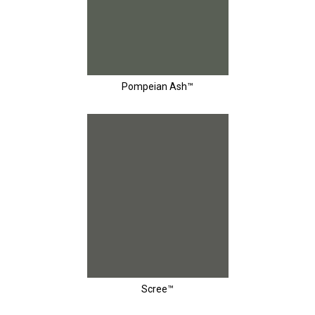
Pompeian Ash™
Scree™