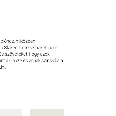
rációhoz, miközben
s a Slaked Lime színeket, nem
és szöveteket, hogy azok
int a Gauze és annak színskálája.
ni.