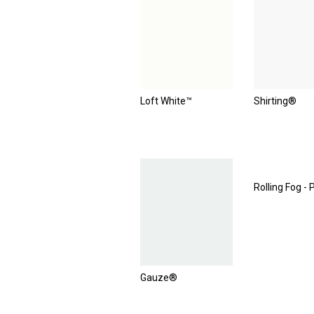
Loft White™
Shirting®
Rolling Fog - 
Gauze®