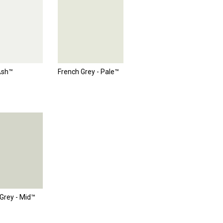
Ash™
French Grey - Pale™
Grey - Mid™