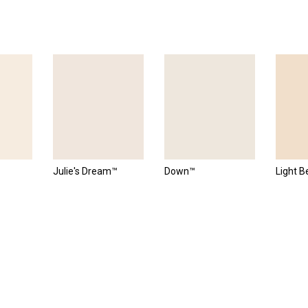
Julie's Dream™
Down™
Light 