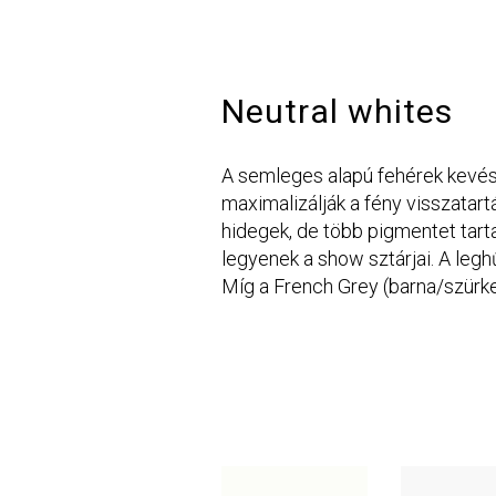
Neutral whites
A semleges alapú fehérek kevés 
maximalizálják a fény visszatar
hidegek, de több pigmentet tart
legyenek a show sztárjai. A legh
Míg a French Grey (barna/szürk