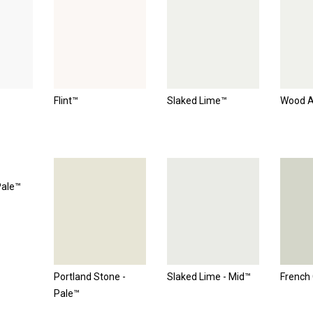
Flint™
Slaked Lime™
Wood 
Pale™
Portland Stone -
Slaked Lime - Mid™
French 
Pale™