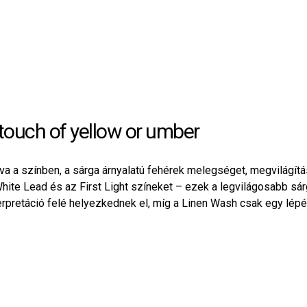
touch of yellow or umber
tva a színben, a sárga árnyalatú fehérek melegséget, megvilágítá
ite Lead és az First Light színeket – ezek a legvilágosabb sár
erpretáció felé helyezkednek el, míg a Linen Wash csak egy lépés