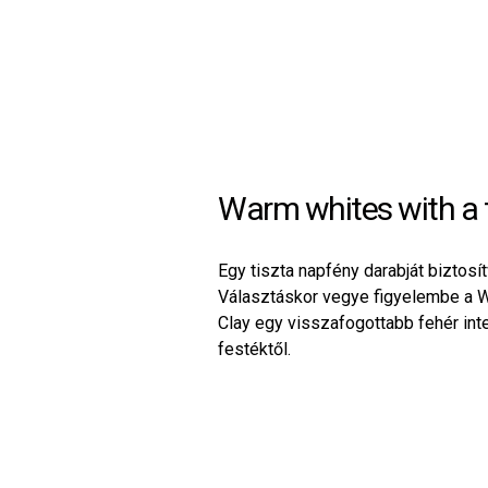
Warm whites with a 
Egy tiszta napfény darabját biztosí
Választáskor vegye figyelembe a Wh
Clay egy visszafogottabb fehér int
festéktől.