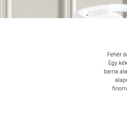
Fehér á
Egy kék
barna al
alap
finoma