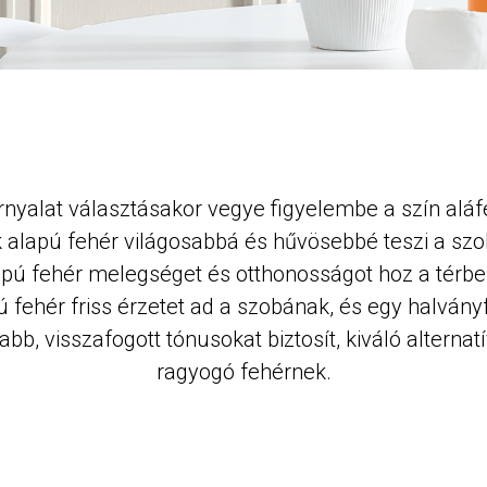
rnyalat választásakor vegye figyelembe a szín aláfe
 alapú fehér világosabbá és hűvösebbé teszi a szo
apú fehér melegséget és otthonosságot hoz a térbe,
ú fehér friss érzetet ad a szobának, és egy halvány
bb, visszafogott tónusokat biztosít, kiváló alternat
ragyogó fehérnek.