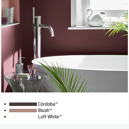
Córdoba™
Blush™
Loft White™