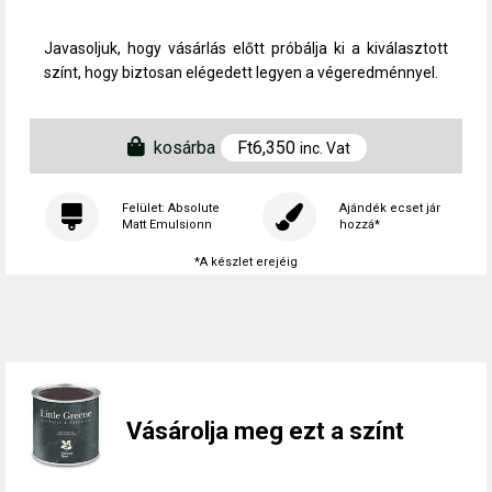
Javasoljuk, hogy vásárlás előtt próbálja ki a kiválasztott
színt, hogy biztosan elégedett legyen a végeredménnyel.
kosárba
Ft
6,350
inc. Vat
Felület: Absolute
Ajándék ecset jár
Matt Emulsionn
hozzá*
*A készlet erejéig
Vásárolja meg ezt a színt