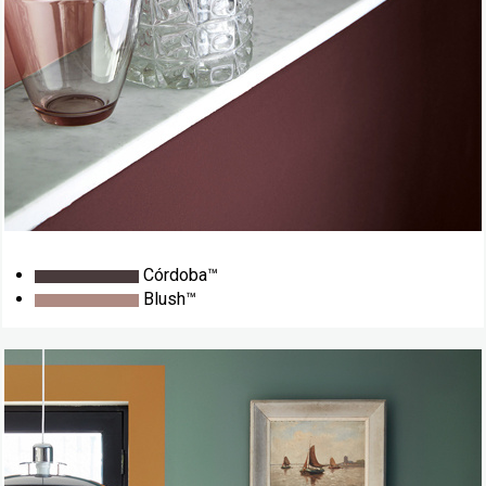
Córdoba™
Blush™