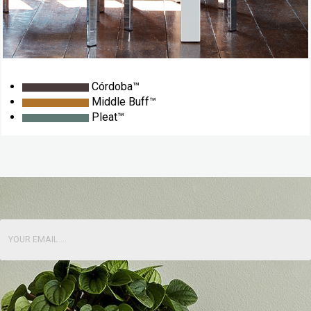
Córdoba™
Middle Buff™
Pleat™