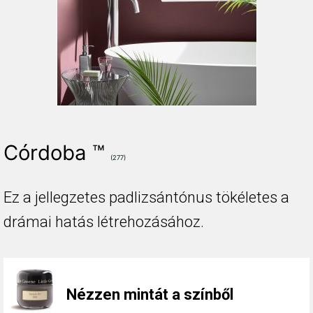
Córdoba ™
(277)
Ez a jellegzetes padlizsántónus tökéletes a
drámai hatás létrehozásához.
Nézzen mintát a színből