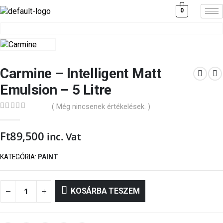
0
Carmine – Intelligent Matt
Emulsion – 5 Litre
( Még nincsenek értékelések. )
0
out of 5
Ft
89,500
inc. Vat
KATEGÓRIA:
PAINT
KOSÁRBA TESZEM