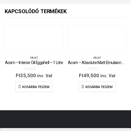
KAPCSOLÓDÓ TERMÉKEK
PAINT
PAINT
Acorn – Interior Oil Eggshell – 1 Litre
Acorn – Absolute Matt Emulsion – 2.5 Litre
0
out of 5
0
out of 5
Ft
35,500
Ft
49,500
inc. Vat
inc. Vat
KOSÁRBA TESZEM
KOSÁRBA TESZEM