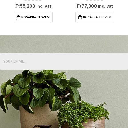
0
out of 5
0
out of 5
Ft
77,000
Ft
113,500
inc. Vat
inc. Vat
KOSÁRBA TESZEM
KOSÁRBA TESZEM