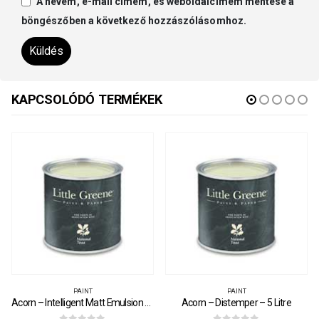
A nevem, e-mail címem, és weboldalcímem mentése a
böngészőben a következő hozzászólásomhoz.
KAPCSOLÓDÓ TERMÉKEK
PAINT
PAINT
Acorn – Distemper – 5 Litre
Acorn – Intelligent Satinwood – 5 Litre