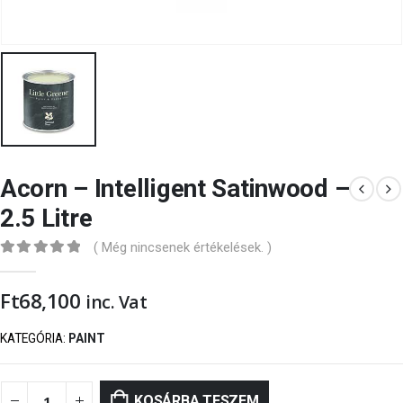
Acorn – Intelligent Satinwood –
2.5 Litre
( Még nincsenek értékelések. )
0
out of 5
Ft
68,100
inc. Vat
KATEGÓRIA:
PAINT
KOSÁRBA TESZEM