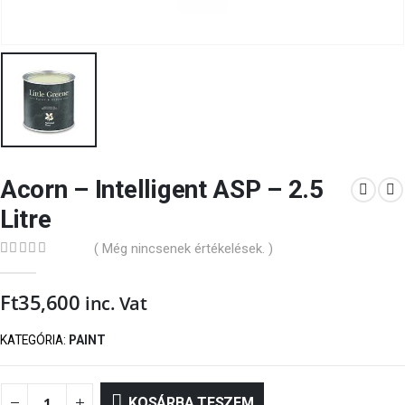
Acorn – Intelligent ASP – 2.5
Litre
( Még nincsenek értékelések. )
0
out of 5
Ft
35,600
inc. Vat
KATEGÓRIA:
PAINT
KOSÁRBA TESZEM