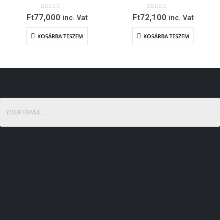
0
out of 5
0
out of 5
Ft
77,000
Ft
72,100
inc. Vat
inc. Vat
KOSÁRBA TESZEM
KOSÁRBA TESZEM