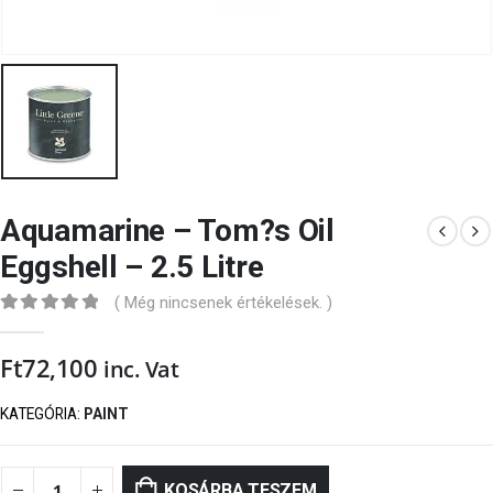
Aquamarine – Tom?s Oil
Eggshell – 2.5 Litre
( Még nincsenek értékelések. )
0
out of 5
Ft
72,100
inc. Vat
KATEGÓRIA:
PAINT
KOSÁRBA TESZEM