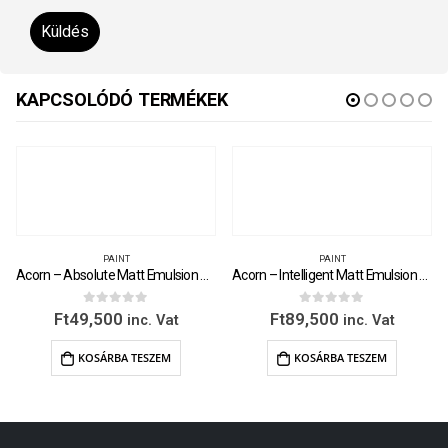
KAPCSOLÓDÓ TERMÉKEK
PAINT
PAINT
Acorn – Absolute Matt Emulsion – 2.5 Litre
Acorn – Intelligent Matt Emulsion – 5 Litre
0
out of 5
0
out of 5
Ft
49,500
Ft
89,500
inc. Vat
inc. Vat
KOSÁRBA TESZEM
KOSÁRBA TESZEM