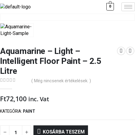
0
Aquamarine – Light –
Intelligent Floor Paint – 2.5
Litre
( Még nincsenek értékelések. )
0
out of 5
Ft
72,100
inc. Vat
KATEGÓRIA:
PAINT
KOSÁRBA TESZEM