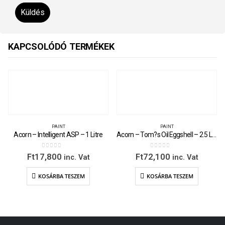
KAPCSOLÓDÓ TERMÉKEK
PAINT
PAINT
Acorn – Intelligent ASP – 1 Litre
Acorn – Tom?s Oil Eggshell – 2.5 Litre
0
out of 5
0
out of 5
Ft
17,800
Ft
72,100
inc. Vat
inc. Vat
KOSÁRBA TESZEM
KOSÁRBA TESZEM