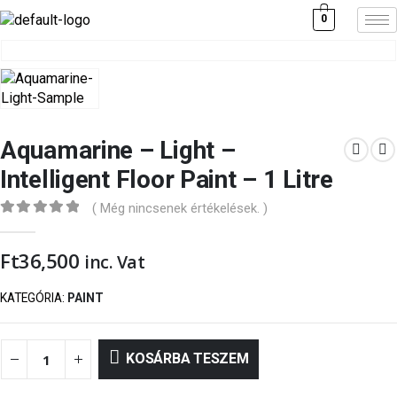
0
Aquamarine – Light –
Intelligent Floor Paint – 1 Litre
( Még nincsenek értékelések. )
0
out of 5
Ft
36,500
inc. Vat
KATEGÓRIA:
PAINT
KOSÁRBA TESZEM