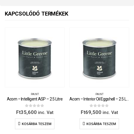
KAPCSOLÓDÓ TERMÉKEK
PAINT
PAINT
Acorn – Intelligent ASP – 2.5 Litre
Acorn – Interior Oil Eggshell – 2.5 Litre
0
out of 5
0
out of 5
Ft
35,600
Ft
69,500
inc. Vat
inc. Vat
KOSÁRBA TESZEM
KOSÁRBA TESZEM