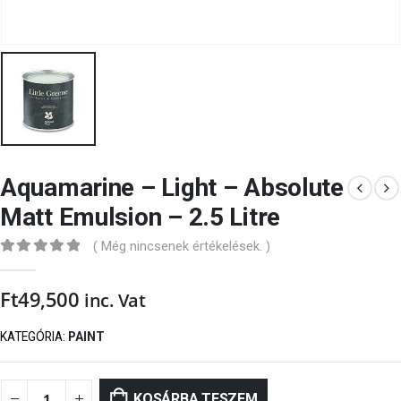
Aquamarine – Light – Absolute
Matt Emulsion – 2.5 Litre
( Még nincsenek értékelések. )
0
out of 5
Ft
49,500
inc. Vat
KATEGÓRIA:
PAINT
KOSÁRBA TESZEM