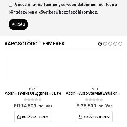
A nevem, e-mail címem, és weboldalcímem mentése a
böngészőben a következő hozzászólásomhoz.
KAPCSOLÓDÓ TERMÉKEK
PAINT
PAINT
Acorn – Interior Oil Eggshell – 5 Litre
Acorn – Absolute Matt Emulsion – 1 Litre
0
out of 5
0
out of 5
Ft
114,500
Ft
26,500
inc. Vat
inc. Vat
KOSÁRBA TESZEM
KOSÁRBA TESZEM