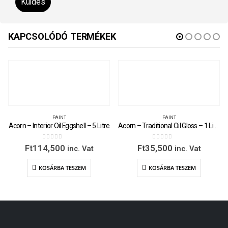
KAPCSOLÓDÓ TERMÉKEK
PAINT
PAINT
Acorn – Interior Oil Eggshell – 5 Litre
Acorn – Traditional Oil Gloss – 1 Litre
0
out of 5
0
out of 5
Ft
114,500
Ft
35,500
inc. Vat
inc. Vat
KOSÁRBA TESZEM
KOSÁRBA TESZEM