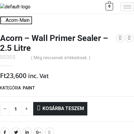
0
Acorn – Wall Primer Sealer –
2.5 Litre
( Még nincsenek értékelések. )
0
out of 5
Ft
23,600
inc. Vat
KATEGÓRIA:
PAINT
KOSÁRBA TESZEM