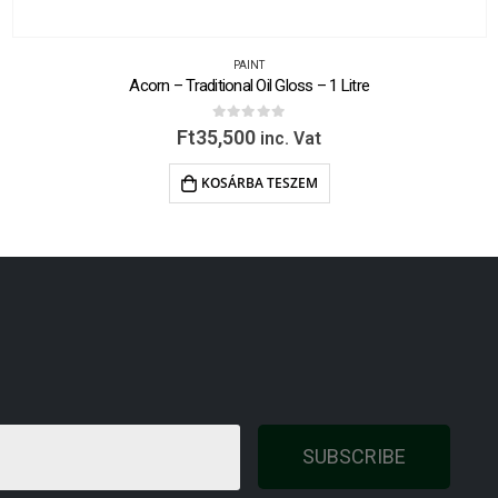
PAINT
Acorn – Traditional Oil Gloss – 1 Litre
0
out of 5
Ft
35,500
inc. Vat
KOSÁRBA TESZEM
SUBSCRIBE