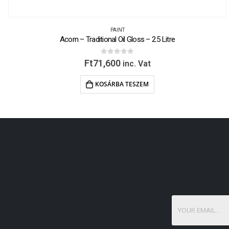
PAINT
Acorn – Traditional Oil Gloss – 2.5 Litre
0
out of 5
Ft
71,600
inc. Vat
KOSÁRBA TESZEM