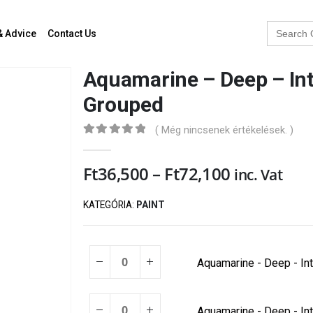
Search
& Advice
Contact Us
for:
Aquamarine – Deep – Inte
Grouped
( Még nincsenek értékelések. )
0
out of 5
Ft
36,500
–
Ft
72,100
inc. Vat
KATEGÓRIA:
PAINT
Aquamarine - Deep - Inte
Aquamarine - Deep - Inte