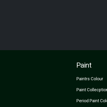
Paint
Paint
rs
Colour
Paint Collecptio
Period Paint Co