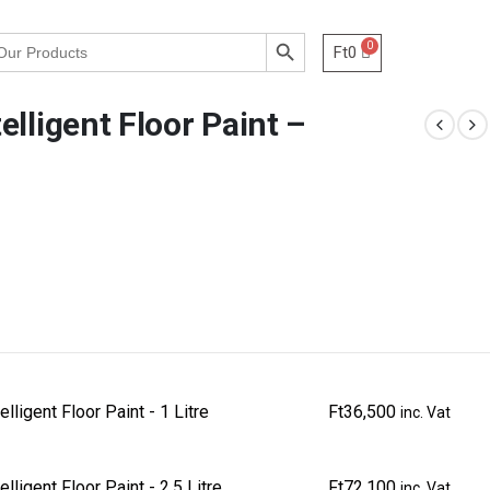
Search Button
Ft
0
lligent Floor Paint –
lligent Floor Paint - 1 Litre
Ft
36,500
inc. Vat
lligent Floor Paint - 2.5 Litre
Ft
72,100
inc. Vat