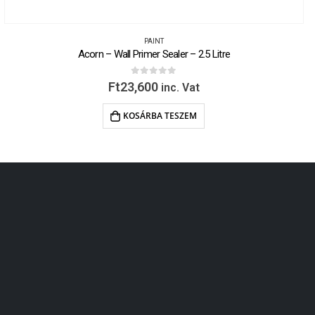
PAINT
Acorn – Wall Primer Sealer – 2.5 Litre
0
out of 5
Ft
23,600
inc. Vat
KOSÁRBA TESZEM