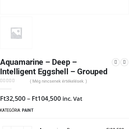
Aquamarine – Deep –
Intelligent Eggshell – Grouped
( Még nincsenek értékelések. )
0
out of 5
Ft
32,500
–
Ft
104,500
inc. Vat
KATEGÓRIA:
PAINT