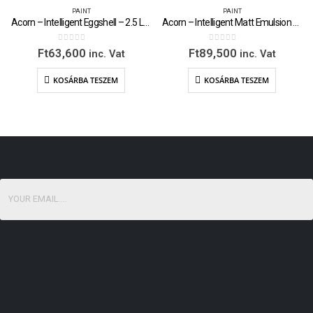
PAINT
PAINT
Acorn – Intelligent Eggshell – 2.5 Litre
Acorn – Intelligent Matt Emulsion – 5 Litre
0
out of 5
0
out of 5
Ft
63,600
Ft
89,500
inc. Vat
inc. Vat
KOSÁRBA TESZEM
KOSÁRBA TESZEM