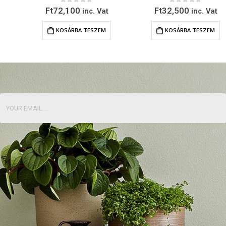
0
out of 5
0
out of 5
Ft
72,100
Ft
32,500
inc. Vat
inc. Vat
KOSÁRBA TESZEM
KOSÁRBA TESZEM