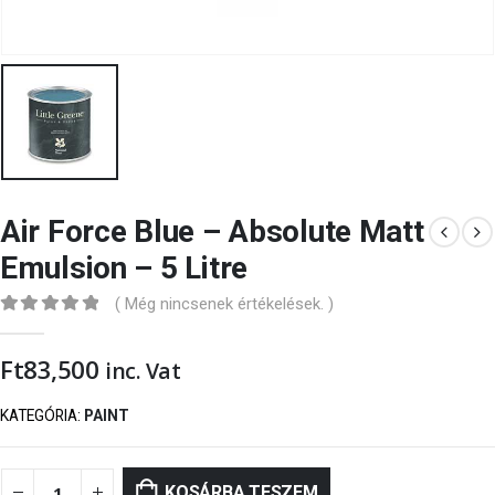
Air Force Blue – Absolute Matt
Emulsion – 5 Litre
( Még nincsenek értékelések. )
0
out of 5
Ft
83,500
inc. Vat
KATEGÓRIA:
PAINT
KOSÁRBA TESZEM