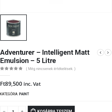
Adventurer – Intelligent Matt
Emulsion – 5 Litre
( Még nincsenek értékelések. )
0
out of 5
Ft
89,500
inc. Vat
KATEGÓRIA:
PAINT
KOSÁRBA TESZEM