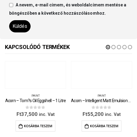
A nevem, e-mail címem, és weboldalcímem mentése a
böngészőben a következő hozzászólásomhoz.
KAPCSOLÓDÓ TERMÉKEK
PAINT
PAINT
Acorn – Tom?s Oil Eggshell – 1 Litre
Acorn – Intelligent Matt Emulsion – 2.5 Litre
0
out of 5
0
out of 5
Ft
37,500
Ft
55,200
inc. Vat
inc. Vat
KOSÁRBA TESZEM
KOSÁRBA TESZEM