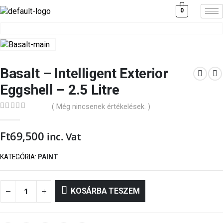
0
Basalt – Intelligent Exterior
Eggshell – 2.5 Litre
( Még nincsenek értékelések. )
0
out of 5
Ft
69,500
inc. Vat
KATEGÓRIA:
PAINT
KOSÁRBA TESZEM