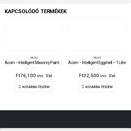
KAPCSOLÓDÓ TERMÉKEK
PAINT
PAINT
Acorn – Intelligent Masonry Paint – 5 Litre
Acorn – Intelligent Eggshell – 1 Litre
0
out of 5
0
out of 5
Ft
76,100
Ft
32,500
inc. Vat
inc. Vat
KOSÁRBA TESZEM
KOSÁRBA TESZEM