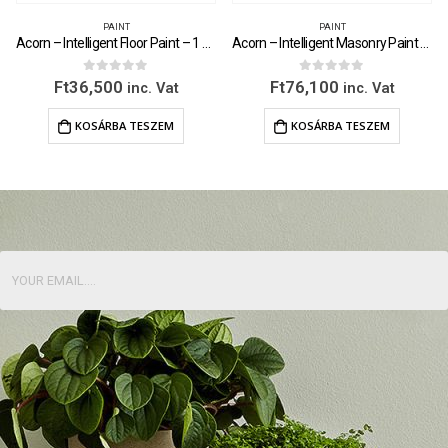
PAINT
PAINT
Acorn – Intelligent Masonry Paint – 5 Litre
Acorn – Intelligent Eggshell – 1 Litre
0
out of 5
0
out of 5
Ft
76,100
Ft
32,500
inc. Vat
inc. Vat
KOSÁRBA TESZEM
KOSÁRBA TESZEM