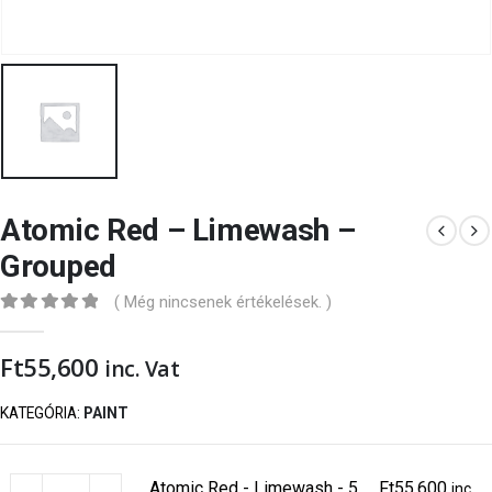
Atomic Red – Limewash –
Grouped
( Még nincsenek értékelések. )
0
out of 5
Ft
55,600
inc. Vat
KATEGÓRIA:
PAINT
Atomic Red - Limewash - 5
Ft
55,600
inc.