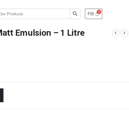
Search Button
Ft
0
att Emulsion – 1 Litre