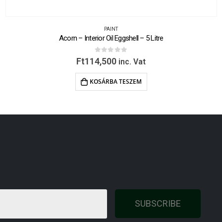
PAINT
Acorn – Interior Oil Eggshell – 5 Litre
0
out of 5
Ft
114,500
inc. Vat
KOSÁRBA TESZEM
SUBSCRIBE