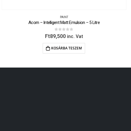
PAINT
Acorn – Intelligent Matt Emulsion – 5 Litre
0
out of 5
Ft
89,500
inc. Vat
KOSÁRBA TESZEM