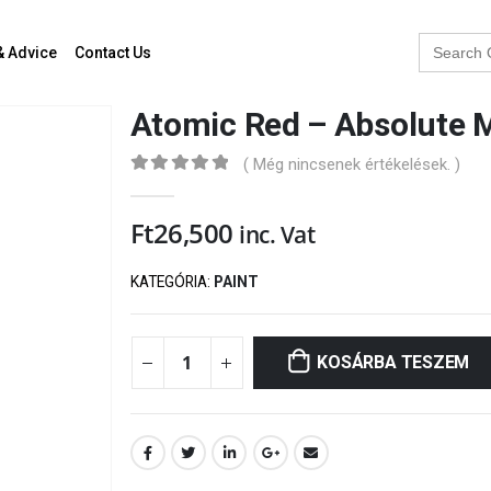
Search
& Advice
Contact Us
for:
Atomic Red – Absolute M
( Még nincsenek értékelések. )
0
out of 5
Ft
26,500
inc. Vat
KATEGÓRIA:
PAINT
KOSÁRBA TESZEM