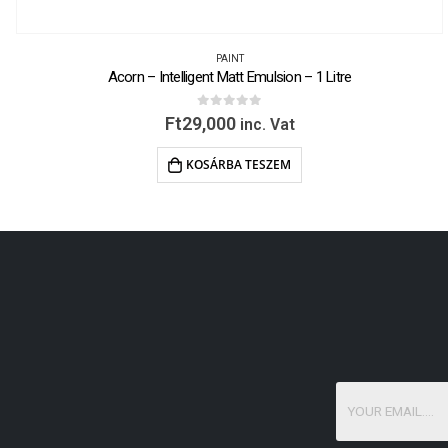
PAINT
Acorn – Intelligent Matt Emulsion – 1 Litre
0
out of 5
Ft
29,000
inc. Vat
KOSÁRBA TESZEM