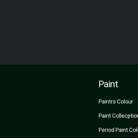
Paint
Paint
rs
Colour
Paint Collecptio
Period Paint Co