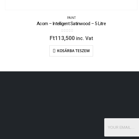
PAINT
Acorn – Intelligent Satinwood – 5 Litre
0
out of 5
Ft
113,500
inc. Vat
KOSÁRBA TESZEM