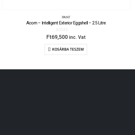
PAINT
Acorn – Intelligent Exterior Eggshell – 2.5 Litre
0
out of 5
Ft
69,500
inc. Vat
KOSÁRBA TESZEM