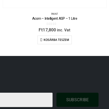
PAINT
Acorn – Intelligent ASP – 1 Litre
0
out of 5
Ft
17,800
inc. Vat
KOSÁRBA TESZEM
SUBSCRIBE