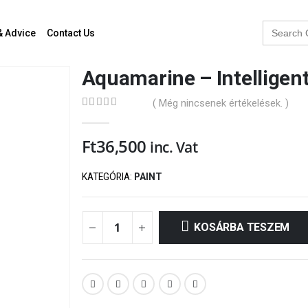
Search
& Advice
Contact Us
for:
Aquamarine – Intelligent 
( Még nincsenek értékelések. )
0
out of 5
Ft
36,500
inc. Vat
KATEGÓRIA:
PAINT
KOSÁRBA TESZEM