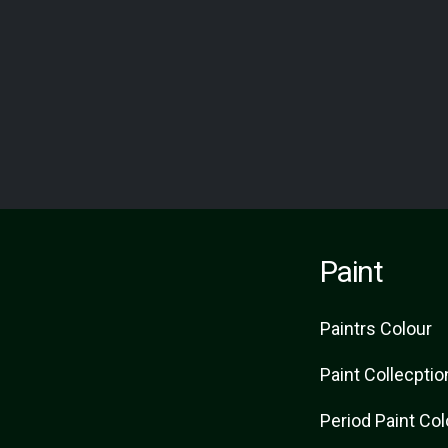
Paint
Paint
rs
Colour
Paint Collecptio
Period Paint Co