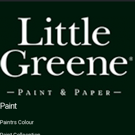
Paint
Paint
rs
Colour
Paint Collecption