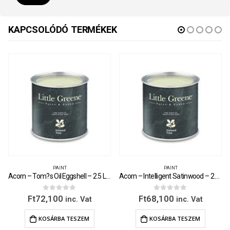
KAPCSOLÓDÓ TERMÉKEK
PAINT
PAINT
Acorn – Tom?s Oil Eggshell – 2.5 Litre
Acorn – Intelligent Satinwood – 2.5 Litre
0
out of 5
0
out of 5
Ft
72,100
Ft
68,100
inc. Vat
inc. Vat
KOSÁRBA TESZEM
KOSÁRBA TESZEM