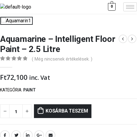
0
Aquamarine – Intelligent Floor
Paint – 2.5 Litre
( Még nincsenek értékelések. )
0
out of 5
Ft
72,100
inc. Vat
KATEGÓRIA:
PAINT
KOSÁRBA TESZEM