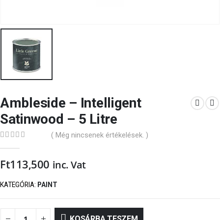
Ambleside – Intelligent
Satinwood – 5 Litre
( Még nincsenek értékelések. )
0
out of 5
Ft
113,500
inc. Vat
KATEGÓRIA:
PAINT
KOSÁRBA TESZEM