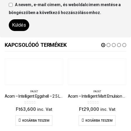
A nevem, e-mail címem, és weboldalcímem mentése a
böngészőben a következő hozzászólásomhoz.
KAPCSOLÓDÓ TERMÉKEK
PAINT
PAINT
Acorn – Intelligent Eggshell – 2.5 Litre
Acorn – Intelligent Matt Emulsion – 1 Litre
0
out of 5
0
out of 5
Ft
63,600
Ft
29,000
inc. Vat
inc. Vat
KOSÁRBA TESZEM
KOSÁRBA TESZEM