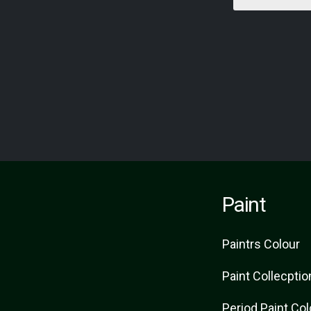
Paint
Paint
rs
Colour
Paint Collecptio
Period Paint Co