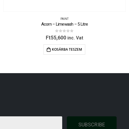
PAINT
Acorn – Limewash – 5 Litre
0
out of 5
Ft
55,600
inc. Vat
KOSÁRBA TESZEM
SUBSCRIBE