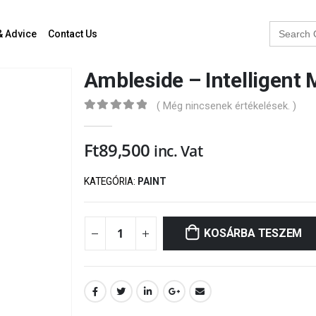
Search
& Advice
Contact Us
for:
Ambleside – Intelligent 
( Még nincsenek értékelések. )
0
out of 5
Ft
89,500
inc. Vat
KATEGÓRIA:
PAINT
KOSÁRBA TESZEM