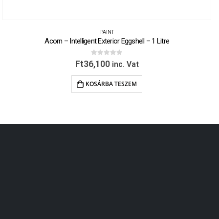
PAINT
Acorn – Intelligent Exterior Eggshell – 1 Litre
0
out of 5
Ft
36,100
inc. Vat
KOSÁRBA TESZEM