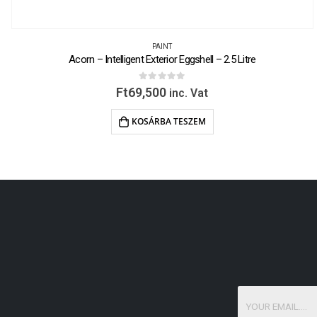
PAINT
Acorn – Intelligent Exterior Eggshell – 2.5 Litre
0
out of 5
Ft
69,500
inc. Vat
KOSÁRBA TESZEM