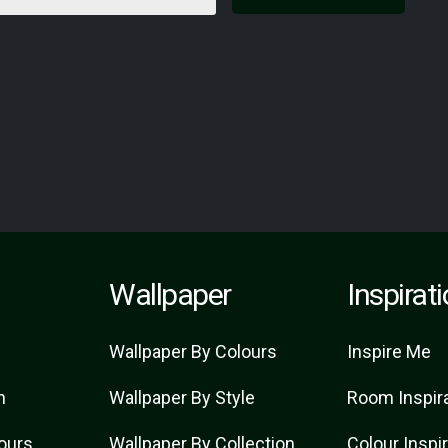
Wallpaper
Inspirat
Wallpaper By Colours
Inspire Me
n
Wallpaper By Style
Room Inspir
lours
Wallpaper By Collection
Colour Inspi