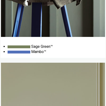
Sage Green™
Mambo™