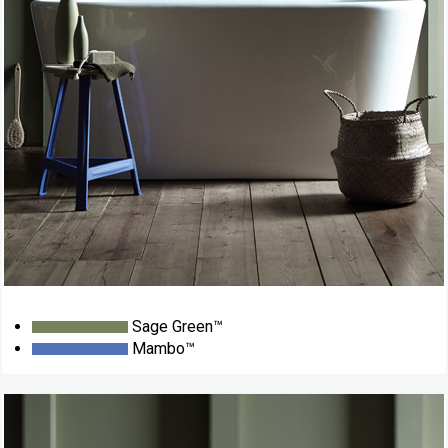
Sage Green™
Mambo™