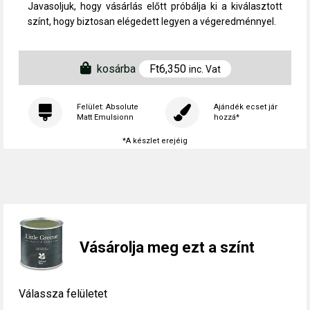
Javasoljuk, hogy vásárlás előtt próbálja ki a kiválasztott
színt, hogy biztosan elégedett legyen a végeredménnyel.
kosárba
Ft
6,350
inc. Vat
Felület: Absolute
Ajándék ecset jár
Matt Emulsionn
hozzá*
*A készlet erejéig
Vásárolja meg ezt a színt
Válassza felületet