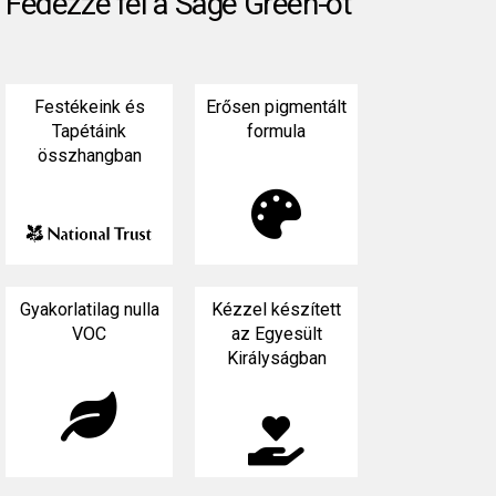
Fedezze fel a Sage Green-ot
Festékeink és
Erősen pigmentált
Tapétáink
formula
összhangban

Gyakorlatilag nulla
Kézzel készített
VOC
az Egyesült
Királyságban