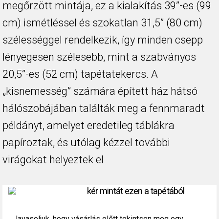
megőrzött mintája, ez a kialakítás 39”-es (99
cm) ismétléssel és szokatlan 31,5” (80 cm)
szélességgel rendelkezik, így minden csepp
lényegesen szélesebb, mint a szabványos
20,5”-es (52 cm) tapétatekercs. A
„kisnemesség” számára épített ház hátsó
hálószobájában találták meg a fennmaradt
példányt, amelyet eredetileg táblákra
papíroztak, és utólag kézzel további
virágokat helyeztek el
kér mintát ezen a tapétából
Javasoljuk, hogy vásárlás előtt tekintsen meg egy