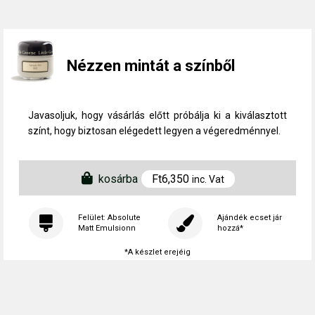
Nézzen mintát a színből
Javasoljuk, hogy vásárlás előtt próbálja ki a kiválasztott
színt, hogy biztosan elégedett legyen a végeredménnyel.
kosárba
Ft
6,350
inc. Vat
Felület: Absolute
Ajándék ecset jár
Matt Emulsionn
hozzá*
*A készlet erejéig