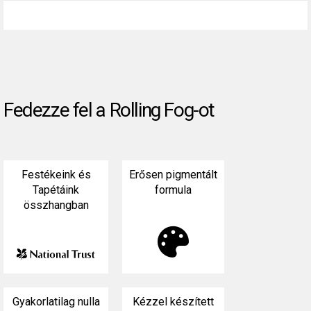
Fedezze fel a Rolling Fog-ot
Festékeink és
Erősen pigmentált
Tapétáink
formula
összhangban

Gyakorlatilag nulla
Kézzel készített