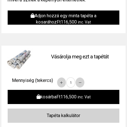
Adjon hozzá egy minta tapéta a
kosarához
Ft
116,500
inc. Vat
Vásárolja meg ezt a tapétát
Mennyiség (tekercs)
kosárba
Ft
116,500
inc. Vat