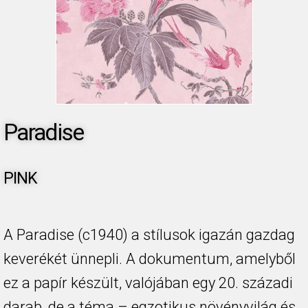
Paradise
PINK
A Paradise (c1940) a stílusok igazán gazdag
keverékét ünnepli. A dokumentum, amelyből
ez a papír készült, valójában egy 20. századi
darab, de a téma – egzotikus növényvilág és