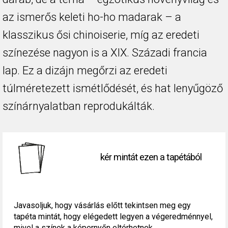
az ismerős keleti ho-ho madarak – a
klasszikus ősi chinoiserie, míg az eredeti
színezése nagyon is a XIX. Századi francia
lap. Ez a dizájn megőrzi az eredeti
túlméretezett ismétlődését, és hat lenyűgöző
színárnyalatban reprodukálták.
kér mintát ezen a tapétából
Javasoljuk, hogy vásárlás előtt tekintsen meg egy
tapéta mintát, hogy elégedett legyen a végeredménnyel,
mivel a színek a képernyőn eltérhetnek.