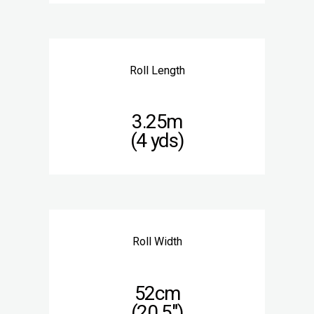
Roll Length
3.25m
(4 yds)
Roll Width
52cm
(20.5″)