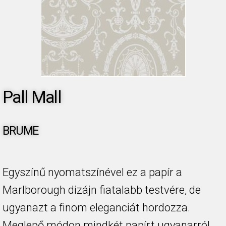
Pall Mall
BRUME
Egyszínű nyomatszínével ez a papír a
Marlborough dizájn fiatalabb testvére, de
ugyanazt a finom eleganciát hordozza.
Meglepő módon mindkét papírt ugyanarról