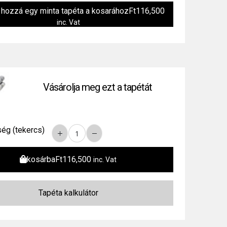
 hozzá egy minta tapéta a kosarához
Ft
116,500
inc. Vat
Vásárolja meg ezt a tapétát
ég (tekercs)
kosárba
Ft
116,500
inc. Vat