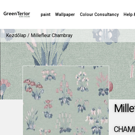
paint
Wallpaper
Colour Consultancy
Help 
Kezdőlap
/ Millefleur Chambray
Mille
CHAM