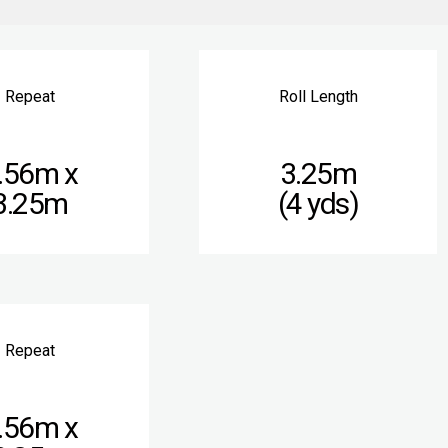
Repeat
Roll Length
.56m x
3.25m
3.25m
(4 yds)
Repeat
.56m x