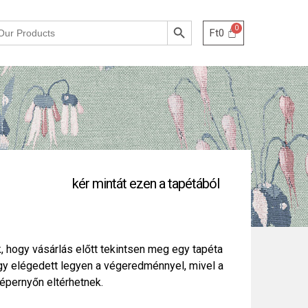
Search Button
Ft
0
kér mintát ezen a tapétából
, hogy vásárlás előtt tekintsen meg egy tapéta
ogy elégedett legyen a végeredménnyel, mivel a
épernyőn eltérhetnek.