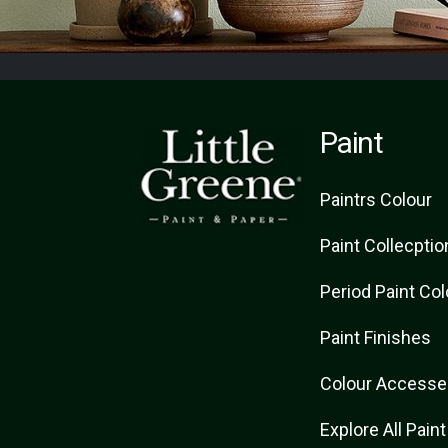
Paint
Paint
rs
Colour
Paint Collecptio
Period Paint Co
Paint Finishes
Colour Accesse
Explore All Pain