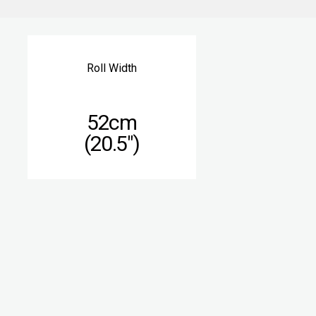
Roll Width
52cm
(20.5″)