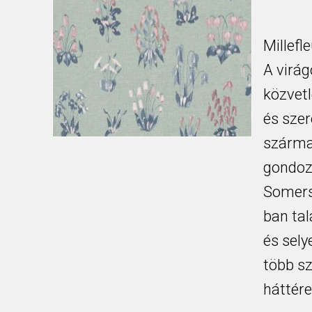
Millefl
A virág
közvetl
és szer
származ
gondozá
Somers
ban tal
és sely
több sz
háttére