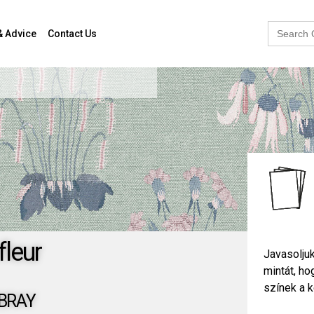
Search
& Advice
Contact Us
for:
fleur
Javasoljuk
mintát, h
színek a k
BRAY