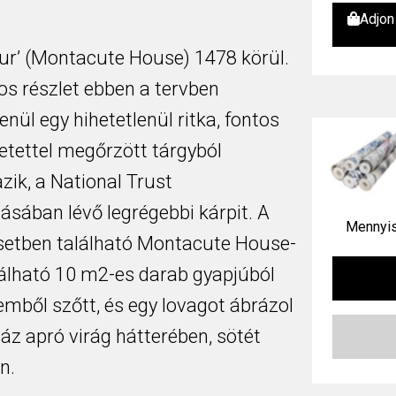
Adjon
eur’ (Montacute House) 1478 körül.
os részlet ebben a tervben
enül egy hihetetlenül ritka, fontos
etettel megőrzött tárgyból
ik, a National Trust
sában lévő legrégebbi kárpit. A
Mennyis
etben található Montacute House-
álható 10 m2-es darab gyapjúból
emből szőtt, és egy lovagot ábrázol
áz apró virág hátterében, sötét
n.