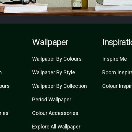
Wallpaper
Inspirat
Wallpaper By Colours
Inspire Me
n
Wallpaper By Style
Room Inspir
lours
Wallpaper By Collection
Colour Inspi
Period Wallpaper
ries
Colour Accessories
t
Explore All Wallpaper