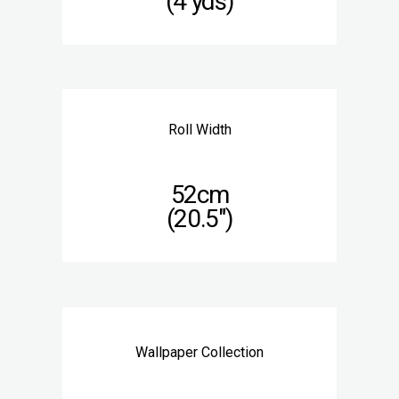
(4 yds)
Roll Width
52cm
(20.5″)
Wallpaper Collection