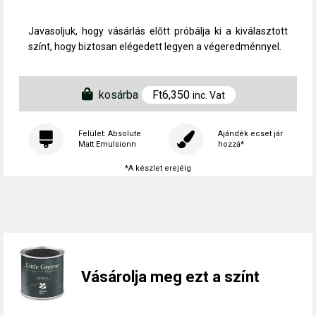
Javasoljuk, hogy vásárlás előtt próbálja ki a kiválasztott
színt, hogy biztosan elégedett legyen a végeredménnyel.
kosárba
Ft
6,350
inc. Vat
Felület: Absolute
Ajándék ecset jár
Matt Emulsionn
hozzá*
*A készlet erejéig
Vásárolja meg ezt a színt