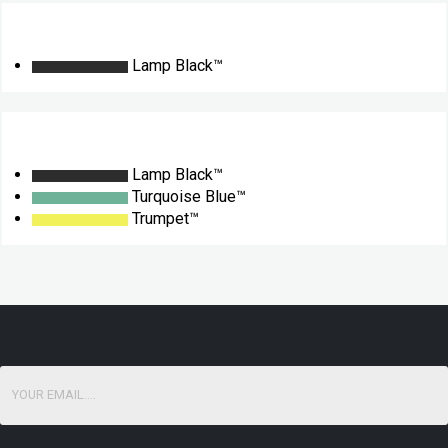
Lamp Black™
Lamp Black™
Turquoise Blue™
Trumpet™