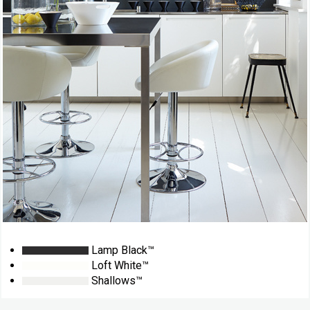
Lamp Black™
Loft White™
Shallows™