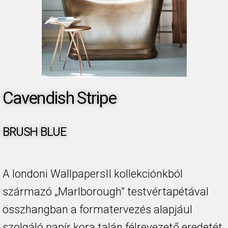
Cavendish Stripe
BRUSH BLUE
A londoni WallpapersII kollekciónkból
származó „Marlborough” testvértapétával
összhangban a formatervezés alapjául
szolgáló papír kora talán félrevezető eredetét