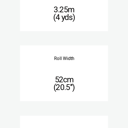
3.25m
(4 yds)
Roll Width
52cm
(20.5″)