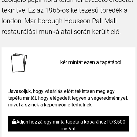
tekintve. Ez az 1965-ös keltezésű töredék a
londoni Marlborough Houseon Pall Mall
restaurálási munkálatai során került elő.
kér mintát ezen a tapétából
Javasoljuk, hogy vásárlás előtt tekintsen meg egy
tapéta mintát, hogy elégedett legyen a végeredménnyel,
mivel a színek a képernyőn eltérhetnek.
Adjon hozzá egy minta tapéta a kosarához
Ft
73,500
inc. Vat