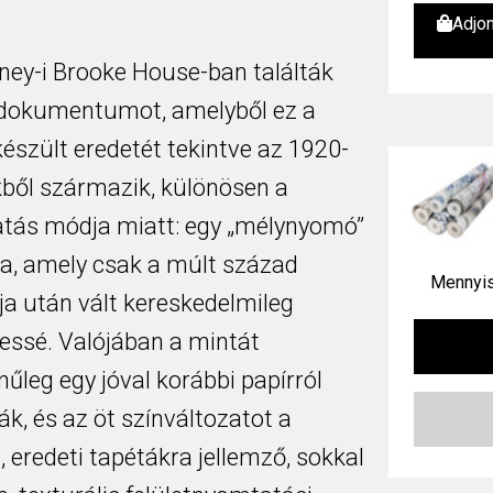
Adjo
ney-i Brooke House-ban találták
dokumentumot, amelyből ez a
észült eredetét tekintve az 1920-
ből származik, különösen a
tás módja miatt: egy „mélynyomó”
a, amely csak a múlt század
Mennyis
ja után vált kereskedelmileg
essé. Valójában a mintát
nűleg egy jóval korábbi papírról
k, és az öt színváltozatot a
, eredeti tapétákra jellemző, sokkal