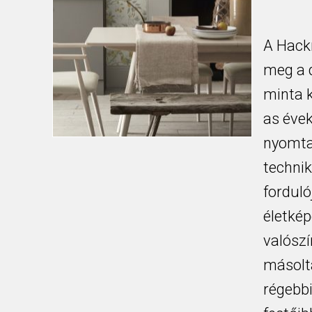
A Hack
meg a 
minta k
as évek
nyomta
technik
forduló
életkép
valószí
másoltá
régebbi