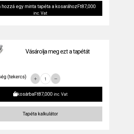
n hozzá egy minta tapéta a kosarához
Ft
87,000
inc. Vat
Vásárolja meg ezt a tapétát
ég (tekercs)
kosárba
Ft
87,000
inc. Vat