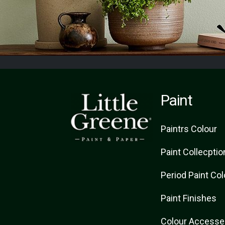
Paint
Paint
rs
Colour
Paint Collecptio
Period Paint Co
Paint Finishes
Colour Accesse