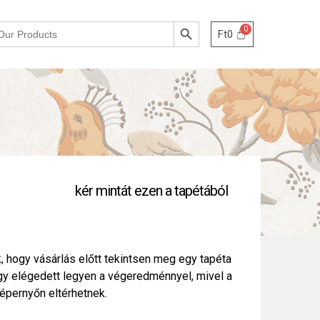
Search Button
Ft
0
kér mintát ezen a tapétából
, hogy vásárlás előtt tekintsen meg egy tapéta
ogy elégedett legyen a végeredménnyel, mivel a
épernyőn eltérhetnek.