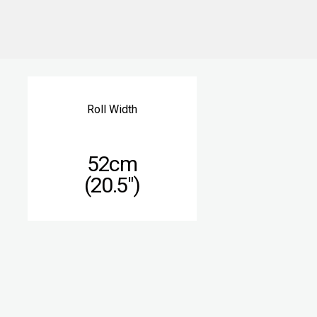
Roll Width
52cm
(20.5″)