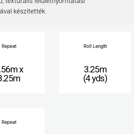
b, texturális felületnyomtatási
ával készítették.
Repeat
Roll Length
.56m x
3.25m
3.25m
(4 yds)
Repeat