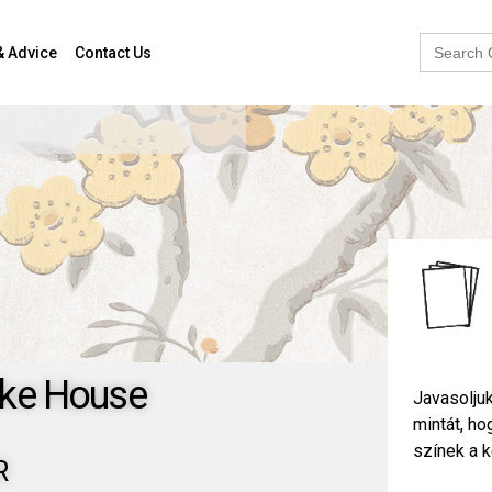
Search
& Advice
Contact Us
for:
ke House
Javasoljuk
mintát, h
színek a k
R