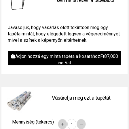
kér mintát ezen a tapétából
Javasoljuk, hogy vásárlás előtt tekintsen meg egy
tapéta mintát, hogy elégedett legyen a végeredménnyel,
mivel a színek a képernyőn eltérhetnek.
Adjon hozzá egy minta tapéta a kosarához
Ft
87,000
inc. Vat
Vásárolja meg ezt a tapétát
Mennyiség (tekercs)