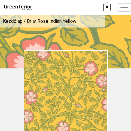
0
Kezdőlap
/ Briar Rose Indian Yellow