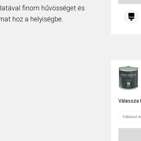
latával finom hűvösséget és
at hoz a helyiségbe.
Válassza f