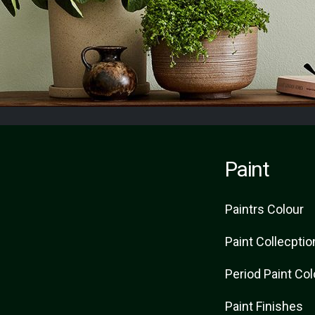
Paint
Paint
rs
Colour
Paint Collecptio
Period Paint Co
Paint Finishes