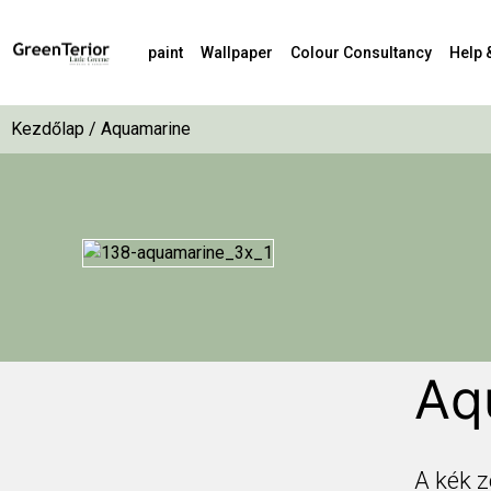
paint
Wallpaper
Colour Consultancy
Help 
Kezdőlap
/ Aquamarine
Aq
A kék 