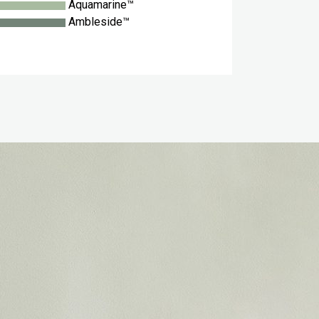
Aquamarine™
Ambleside™