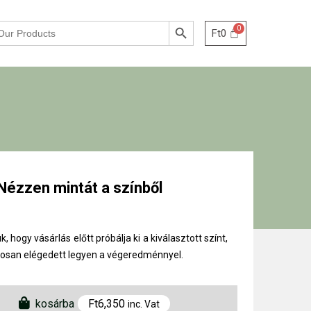
Search Button
Ft
0
Nézzen mintát a színből
k, hogy vásárlás előtt próbálja ki a kiválasztott színt,
tosan elégedett legyen a végeredménnyel.
kosárba
Ft
6,350
inc. Vat