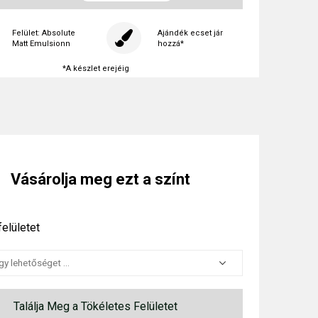
Felület: Absolute
Ajándék ecset jár
Matt Emulsionn
hozzá*
*A készlet erejéig
Vásárolja meg ezt a színt
elületet
Találja Meg a Tökéletes Felületet