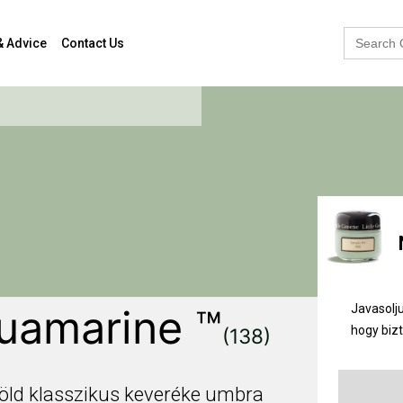
Search
& Advice
Contact Us
for:
Javasolju
uamarine ™
hogy biz
(138)
zöld klasszikus keveréke umbra