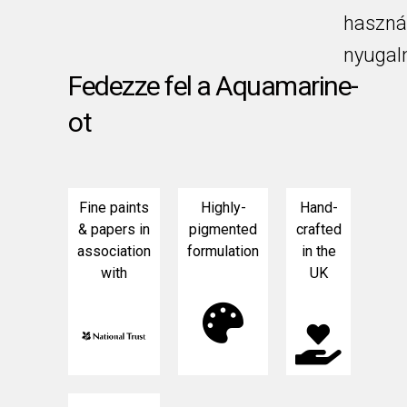
haszná
nyugalm
Fedezze fel a Aquamarine-
ot
Fine paints
Highly-
Hand-
& papers in
pigmented
crafted
association
formulation
in the
with
UK
