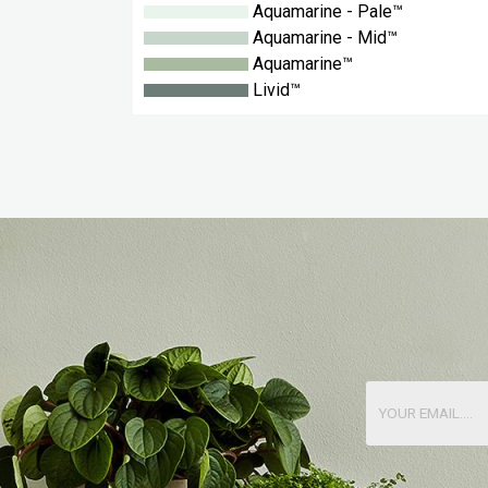
Aquamarine - Pale™
Aquamarine - Mid™
Aquamarine™
Livid™