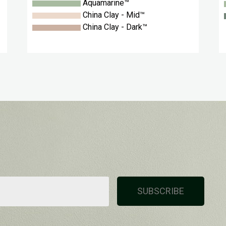
Aquamarine™
China Clay - Mid™
China Clay - Dark™
SUBSCRIBE