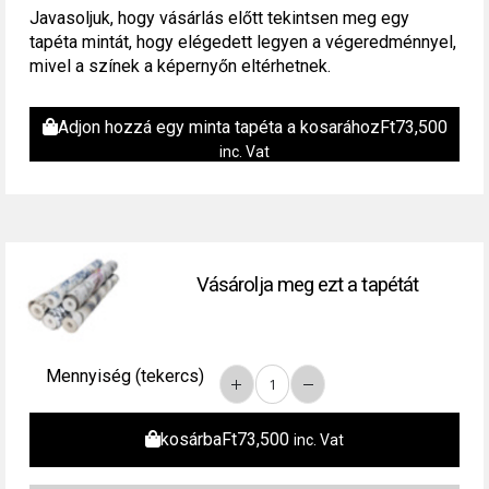
Javasoljuk, hogy vásárlás előtt tekintsen meg egy
tapéta mintát, hogy elégedett legyen a végeredménnyel,
mivel a színek a képernyőn eltérhetnek.
Adjon hozzá egy minta tapéta a kosarához
Ft
73,500
inc. Vat
Vásárolja meg ezt a tapétát
Mennyiség (tekercs)
kosárba
Ft
73,500
inc. Vat