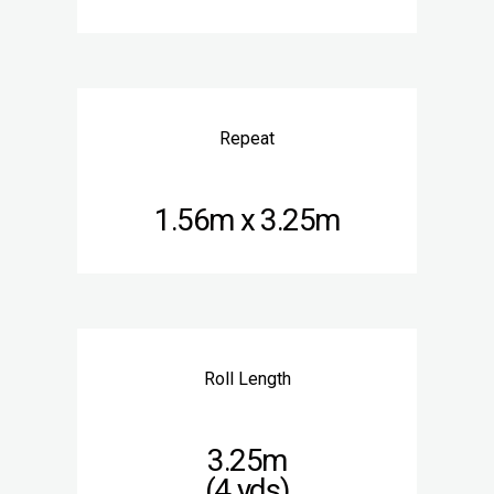
Repeat
1.56m x 3.25m
Roll Length
3.25m
(4 yds)