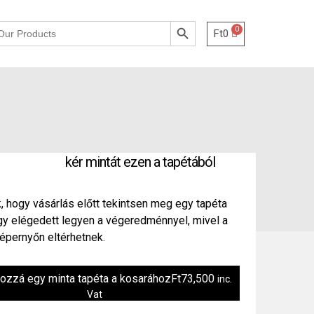
Search Button
Ft
0
kér mintát ezen a tapétából
, hogy vásárlás előtt tekintsen meg egy tapéta
ogy elégedett legyen a végeredménnyel, mivel a
épernyőn eltérhetnek.
hozzá egy minta tapéta a kosarához
Ft
73,500
inc.
Vat