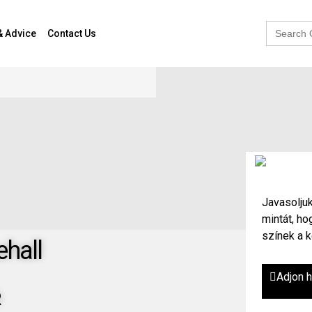
Search
& Advice
Contact Us
for:
Javasoljuk
mintát, h
színek a k
ehall
Adjon 
R