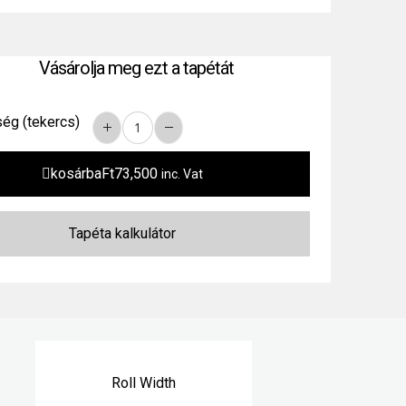
Vásárolja meg ezt a tapétát
ég (tekercs)
kosárba
Ft
73,500
inc. Vat
Roll Width