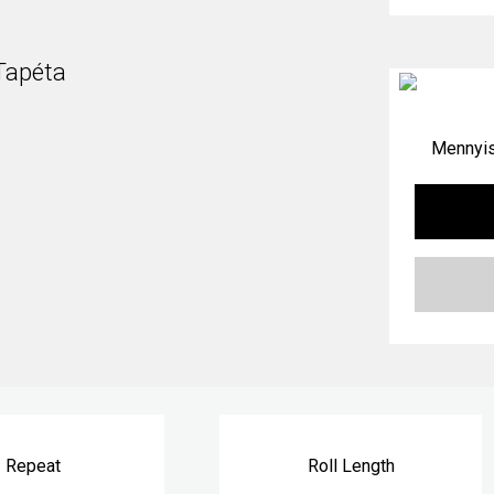
Tapéta
Mennyis
Repeat
Roll Length