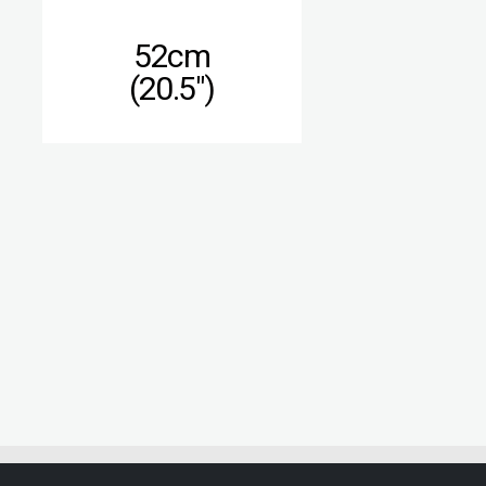
52cm
(20.5″)