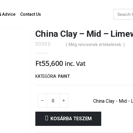
Search
& Advice
Contact Us
for:
China Clay – Mid – Lim
( Még nincsenek értékelések. )
0
out of 5
Ft
55,600
inc. Vat
KATEGÓRIA:
PAINT
China Clay - Mid - 
KOSÁRBA TESZEM