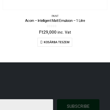
PAINT
Acorn – Intelligent Matt Emulsion – 1 Litre
0
out of 5
Ft
29,000
inc. Vat
KOSÁRBA TESZEM
SUBSCRIBE