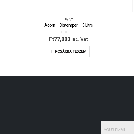
PAINT
Acorn – Distemper – 5 Litre
0
out of 5
Ft
77,000
inc. Vat
KOSÁRBA TESZEM