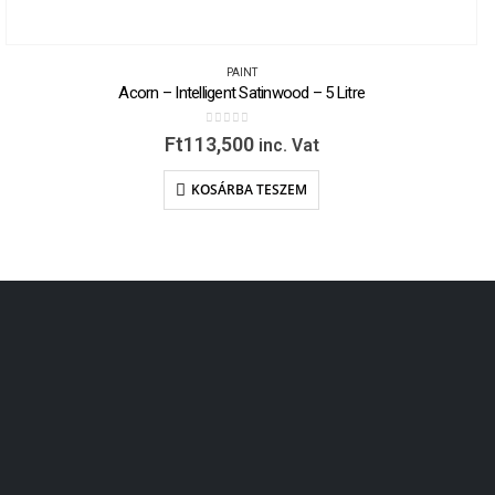
PAINT
Acorn – Intelligent Satinwood – 5 Litre
0
out of 5
Ft
113,500
inc. Vat
KOSÁRBA TESZEM