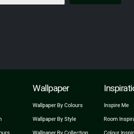
Wallpaper
Inspirat
Wallpaper By Colours
Inspire Me
n
Wallpaper By Style
Room Inspir
lours
Wallpaper By Collection
Colour Inspi