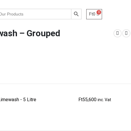
Search Button
Ft
0
ewash – Grouped
Limewash - 5 Litre
Ft
55,600
inc. Vat