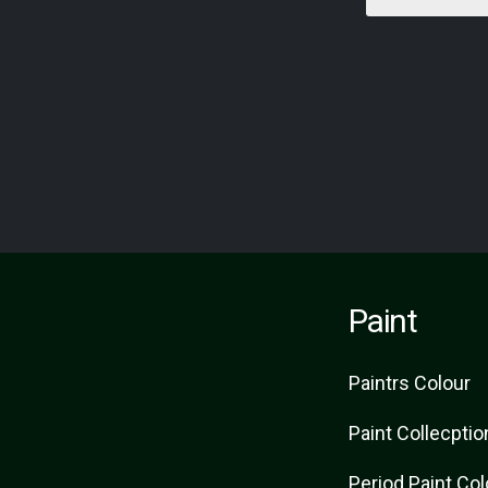
Paint
Paint
rs
Colour
Paint Collecptio
Period Paint Co