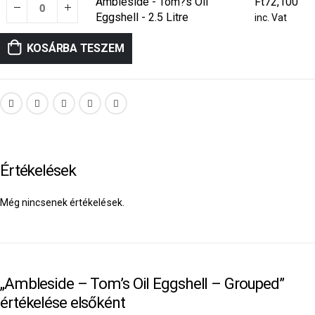
Ambleside - Tom?s Oil
Ft
72,100
Eggshell - 2.5 Litre
inc. Vat
KOSÁRBA TESZEM
Értékelések
Még nincsenek értékelések.
„Ambleside – Tom’s Oil Eggshell – Grouped”
értékelése elsőként