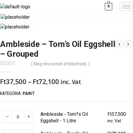
0
Ambleside – Tom’s Oil Eggshell
– Grouped
( Még nincsenek értékelések. )
0
out of 5
Ft
37,500
–
Ft
72,100
inc. Vat
KATEGÓRIA:
PAINT
Ambleside - Tom?s Oil
Ft
37,500
Eggshell - 1 Litre
inc. Vat