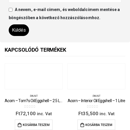
A nevem, e-mail címem, és weboldalcímem mentése a
böngészőben a következő hozzászólásomhoz.
KAPCSOLÓDÓ TERMÉKEK
PAINT
PAINT
Acorn – Tom?s Oil Eggshell – 2.5 Litre
Acorn – Interior Oil Eggshell – 1 Litre
0
out of 5
0
out of 5
Ft
72,100
Ft
35,500
inc. Vat
inc. Vat
KOSÁRBA TESZEM
KOSÁRBA TESZEM