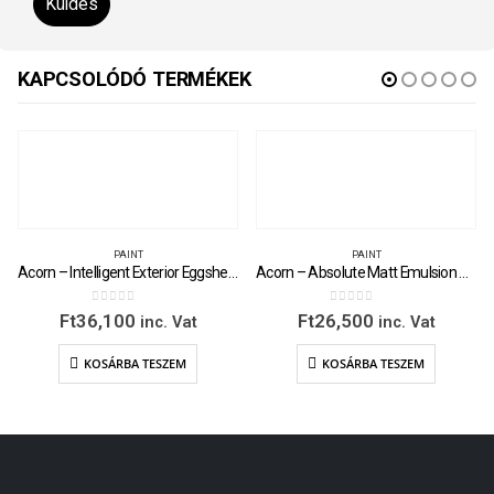
KAPCSOLÓDÓ TERMÉKEK
PAINT
PAINT
Acorn – Intelligent Exterior Eggshell – 1 Litre
Acorn – Absolute Matt Emulsion – 1 Litre
0
out of 5
0
out of 5
Ft
36,100
Ft
26,500
inc. Vat
inc. Vat
KOSÁRBA TESZEM
KOSÁRBA TESZEM