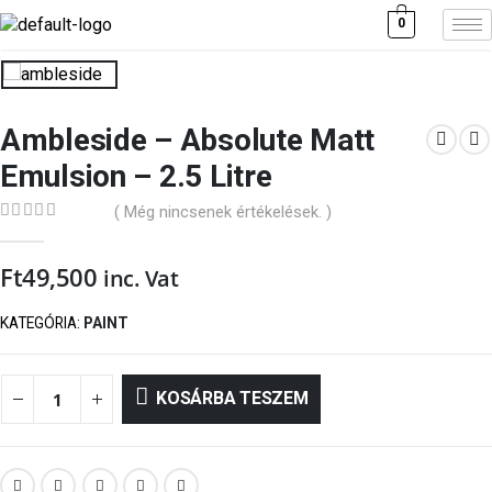
0
Ambleside – Absolute Matt
Emulsion – 2.5 Litre
( Még nincsenek értékelések. )
0
out of 5
Ft
49,500
inc. Vat
KATEGÓRIA:
PAINT
KOSÁRBA TESZEM