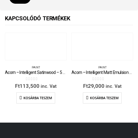
KAPCSOLÓDÓ TERMÉKEK
PAINT
PAINT
Acorn – Intelligent Satinwood – 5 Litre
Acorn – Intelligent Matt Emulsion – 1 Litre
0
out of 5
0
out of 5
Ft
113,500
Ft
29,000
inc. Vat
inc. Vat
KOSÁRBA TESZEM
KOSÁRBA TESZEM