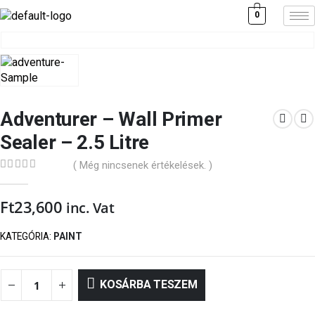
0
Adventurer – Wall Primer
Sealer – 2.5 Litre
( Még nincsenek értékelések. )
0
out of 5
Ft
23,600
inc. Vat
KATEGÓRIA:
PAINT
KOSÁRBA TESZEM