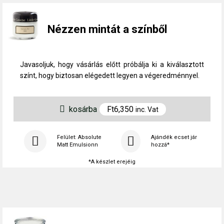
Nézzen mintát a színből
Javasoljuk, hogy vásárlás előtt próbálja ki a kiválasztott
színt, hogy biztosan elégedett legyen a végeredménnyel.
kosárba
Ft
6,350
inc. Vat
Felület: Absolute
Ajándék ecset jár
Matt Emulsionn
hozzá*
*A készlet erejéig