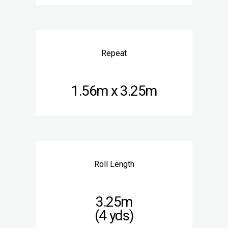
Repeat
1.56m x 3.25m
Roll Length
3.25m
(4 yds)