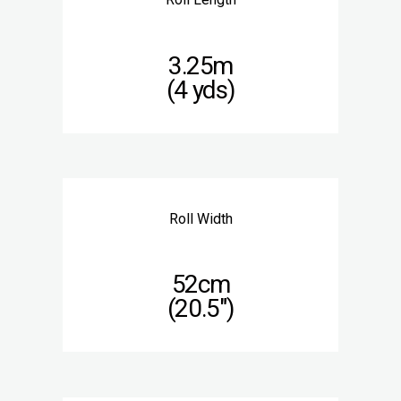
3.25m
(4 yds)
Roll Width
52cm
(20.5″)