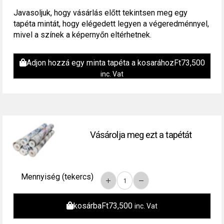
Javasoljuk, hogy vásárlás előtt tekintsen meg egy
tapéta mintát, hogy elégedett legyen a végeredménnyel,
mivel a színek a képernyőn eltérhetnek.
Adjon hozzá egy minta tapéta a kosarához
Ft
73,500
inc. Vat
Vásárolja meg ezt a tapétát
Mennyiség (tekercs)
kosárba
Ft
73,500
inc. Vat