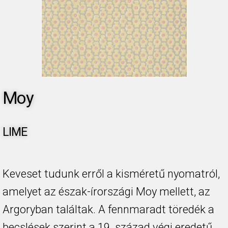
Moy
LIME
Keveset tudunk erről a kisméretű nyomatról,
amelyet az észak-írországi Moy mellett, az
Argoryban találtak. A fennmaradt töredék a
becslések szerint a 19. század végi eredetű,