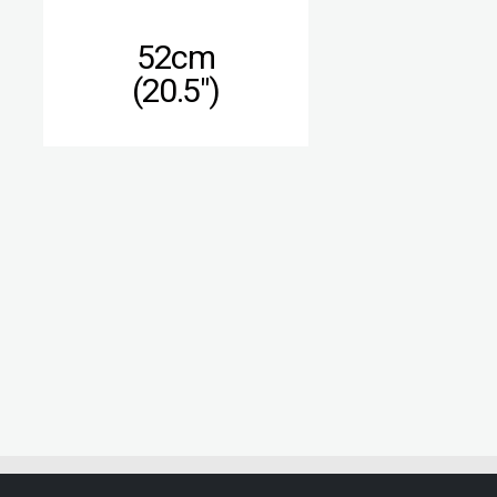
52cm
(20.5″)