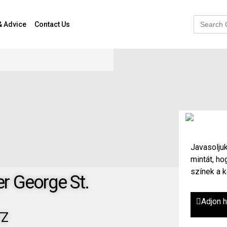
Search
& Advice
Contact Us
for:
Javasoljuk
mintát, h
színek a k
r George St.
Adjon 
TZ