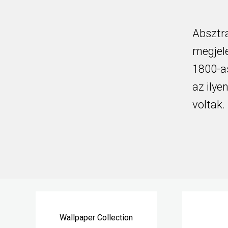
Absztra
megjele
1800-as
az ilye
voltak.
Wallpaper Collection