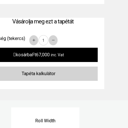
Vásárolja meg ezt a tapétát
ég (tekercs)
kosárba
Ft
67,000
inc. Vat
Roll Width