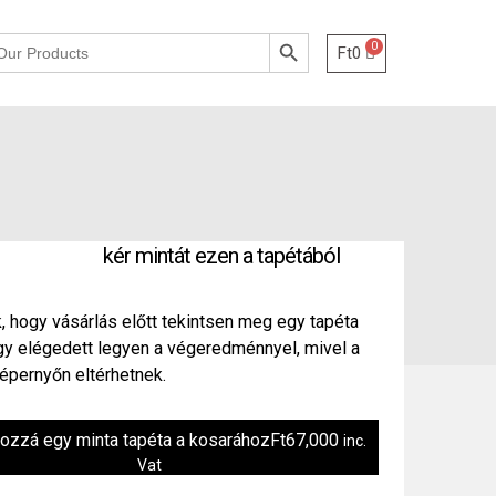
Search Button
Ft
0
kér mintát ezen a tapétából
, hogy vásárlás előtt tekintsen meg egy tapéta
ogy elégedett legyen a végeredménnyel, mivel a
épernyőn eltérhetnek.
hozzá egy minta tapéta a kosarához
Ft
67,000
inc.
Vat