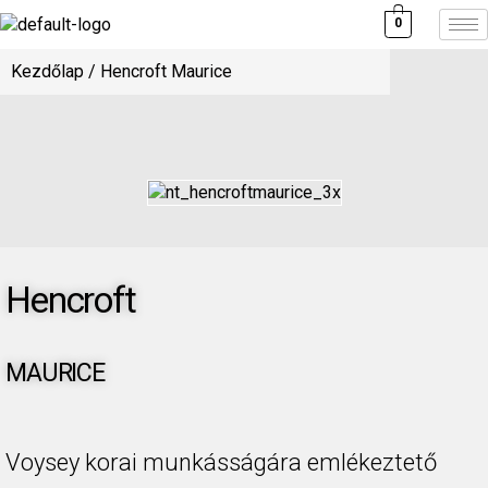
0
Kezdőlap
/ Hencroft Maurice
Hencroft
MAURICE
Voysey korai munkásságára emlékeztető