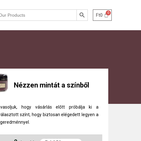
Search Button
Ft
0
Nézzen mintát a színből
vasoljuk, hogy vásárlás előtt próbálja ki a
választott színt, hogy biztosan elégedett legyen a
geredménnyel.