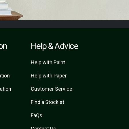
ion
Help & Advice
Help with Paint
ation
Help with Paper
ration
Customer Service
Find a Stockist
FaQs
Contact Us