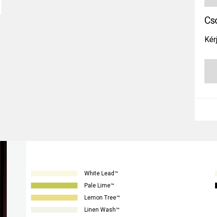
Cs
Kérj
White Lead™
Pale Lime™
Lemon Tree™
Linen Wash™