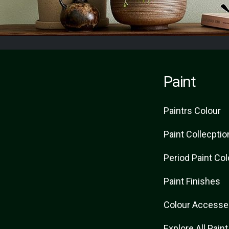
Paint
Paint
rs
Colour
Paint Collecptio
Period Paint Co
Paint Finishes
Colour Accesse
Explore All Pain