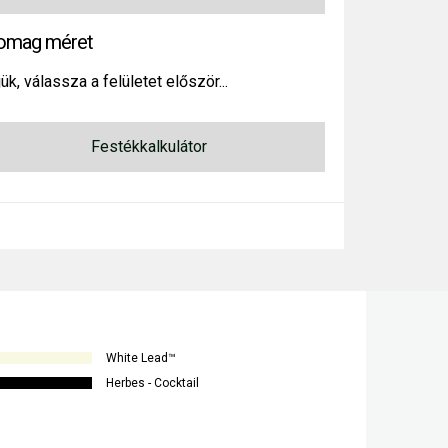
omag méret
ük, válassza a felületet először...
Festékkalkulátor
White Lead™
Herbes - Cocktail