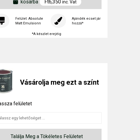
kosárba
Ft
6,350
inc. Vat
Felület: Absolute
Ajándék ecset jár
Matt Emulsionn
hozzá*
*A készlet erejéig
Vásárolja meg ezt a színt
assza felületet
Találja Meg a Tökéletes Felületet