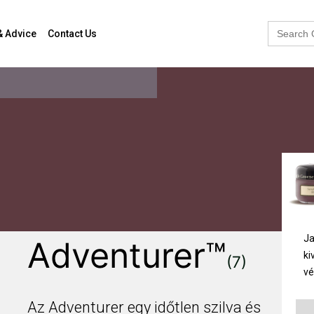
Search
& Advice
Contact Us
for:
Ja
Adventurer™
ki
(7)
vé
Az Adventurer egy időtlen szilva és