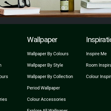
Wallpaper
Inspirat
Wallpaper By Colours
Inspire Me
n
Wallpaper By Style
Room Inspir
lours
Wallpaper By Collection
Colour Inspi
Period Wallpaper
ries
Colour Accessories
t
Explore All Wallpaper